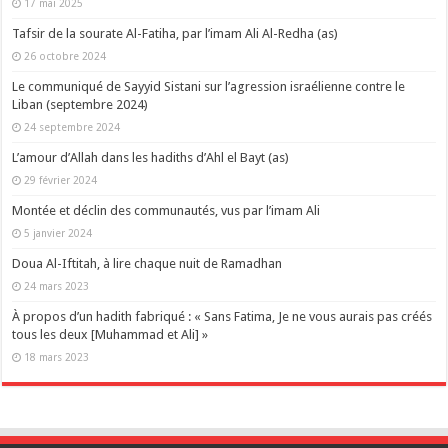
17 mai 2025
Tafsir de la sourate Al-Fatiha, par l’imam Ali Al-Redha (as)
26 octobre 2024
Le communiqué de Sayyid Sistani sur l’agression israélienne contre le
Liban (septembre 2024)
24 septembre 2024
L’amour d’Allah dans les hadiths d’Ahl el Bayt (as)
29 février 2024
Montée et déclin des communautés, vus par l’imam Ali
5 janvier 2024
Doua Al-Iftitah, à lire chaque nuit de Ramadhan
24 mars 2023
À propos d’un hadith fabriqué : « Sans Fatima, Je ne vous aurais pas créés
tous les deux [Muhammad et Ali] »
18 mars 2023