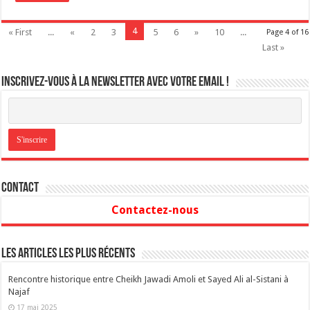
4
« First
...
«
2
3
5
6
»
10
...
Page 4 of 16
Last »
Inscrivez-vous à la newsletter avec votre email !
Contact
Contactez-nous
Les articles les plus récents
Rencontre historique entre Cheikh Jawadi Amoli et Sayed Ali al-Sistani à
Najaf
17 mai 2025