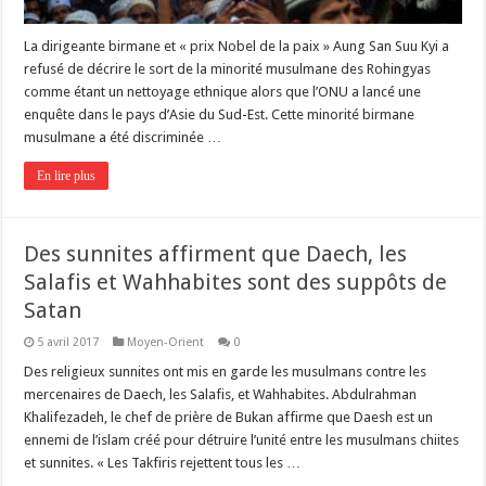
La dirigeante birmane et « prix Nobel de la paix » Aung San Suu Kyi a
refusé de décrire le sort de la minorité musulmane des Rohingyas
comme étant un nettoyage ethnique alors que l’ONU a lancé une
enquête dans le pays d’Asie du Sud-Est. Cette minorité birmane
musulmane a été discriminée …
En lire plus
Des sunnites affirment que Daech, les
Salafis et Wahhabites sont des suppôts de
Satan
5 avril 2017
Moyen-Orient
0
Des religieux sunnites ont mis en garde les musulmans contre les
mercenaires de Daech, les Salafis, et Wahhabites. Abdulrahman
Khalifezadeh, le chef de prière de Bukan affirme que Daesh est un
ennemi de l’islam créé pour détruire l’unité entre les musulmans chiites
et sunnites. « Les Takfiris rejettent tous les …