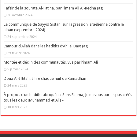
Tafsir de la sourate Al-Fatiha, par l’imam Ali Al-Redha (as)
26 octobre 2024
Le communiqué de Sayyid Sistani sur l’agression israélienne contre le
Liban (septembre 2024)
24 septembre 2024
L’amour d’Allah dans les hadiths d’Ahl el Bayt (as)
29 février 2024
Montée et déclin des communautés, vus par l’imam Ali
5 janvier 2024
Doua Al-Iftitah, à lire chaque nuit de Ramadhan
24 mars 2023
À propos d’un hadith fabriqué : « Sans Fatima, Je ne vous aurais pas créés
tous les deux [Muhammad et Ali] »
18 mars 2023