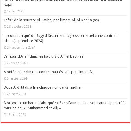
Najaf
17 mai 2025
Tafsir de la sourate Al-Fatiha, par l’imam Ali Al-Redha (as)
26 octobre 2024
Le communiqué de Sayyid Sistani sur l’agression israélienne contre le
Liban (septembre 2024)
24 septembre 2024
L’amour d’Allah dans les hadiths d’Ahl el Bayt (as)
29 février 2024
Montée et déclin des communautés, vus par l’imam Ali
5 janvier 2024
Doua Al-Iftitah, à lire chaque nuit de Ramadhan
24 mars 2023
À propos d’un hadith fabriqué : « Sans Fatima, Je ne vous aurais pas créés
tous les deux [Muhammad et Ali] »
18 mars 2023