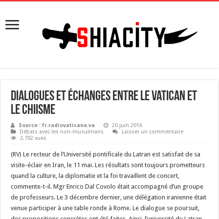
Dialogues et échanges entre le Vatican et
le chiisme
Source : fr.radiovaticana.va
20 juin 2016
Débats avec les non-musulmans
Laisser un commentaire
2,702 vues
(RV) Le recteur de l’Université pontificale du Latran est satisfait de sa
visite-éclair en Iran, le 11 mai. Les résultats sont toujours prometteurs
quand la culture, la diplomatie et la foi travaillent de concert,
commente-t-il. Mgr Enrico Dal Covolo était accompagné d’un groupe
de professeurs. Le 3 décembre dernier, une délégation iranienne était
venue participer à une table ronde à Rome. Le dialogue se poursuit,
des propositions concrètes ont été faites. Ainsi, l’université du Latran