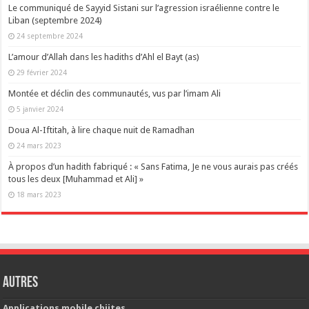
Le communiqué de Sayyid Sistani sur l’agression israélienne contre le
Liban (septembre 2024)
24 septembre 2024
L’amour d’Allah dans les hadiths d’Ahl el Bayt (as)
29 février 2024
Montée et déclin des communautés, vus par l’imam Ali
5 janvier 2024
Doua Al-Iftitah, à lire chaque nuit de Ramadhan
24 mars 2023
À propos d’un hadith fabriqué : « Sans Fatima, Je ne vous aurais pas créés
tous les deux [Muhammad et Ali] »
18 mars 2023
Autres
Applications mobile chiites