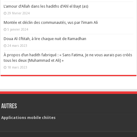
L’amour d’Allah dans les hadiths d’Ahl el Bayt (as)
29 février 2024
Montée et déclin des communautés, vus par l’imam Ali
5 janvier 2024
Doua Al-Iftitah, à lire chaque nuit de Ramadhan
24 mars 2023
À propos d’un hadith fabriqué : « Sans Fatima, Je ne vous aurais pas créés
tous les deux [Muhammad et Ali] »
18 mars 2023
Autres
Applications mobile chiites