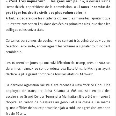
« C’est très inquiétant … les gens ont peur »,
a déclaré Rasha
Demashkieh, coprésident de la commission.
« Il nous incombe de
protéger les droits civils des plus vulnérables. »
Arbulu a déclaré que les incidents ciblaient les minorités, ajoutant que
36 d’entre eux ont eu lieu dans des écoles primaires ainsi que dans les
collèges et les universités.
Certaines personnes de couleur « se sentent très vulnérables » après
l’élection, a-t-il noté, encourageant les victimes à signaler tout incident
semblable.
Les 10 premiers jours qui ont suivi l’élection de Trump, près de 900 cas
de crimes haineux se sont produits aux États-Unis, le Michigan ayant
déclaré le plus grand nombre de tous les états du Midwest.
La dernière agression raciste a été recensé à New York ce lundi. Une
employée de transport, Soha Salama, a été poussée en bas des
escaliers au Grand Central Terminal à Manhattan. Elle a été emmenée à
l’hôpital en raison de blessures au genou et à la cheville. De même
qu’une
officier de police portant le hijab a subi une agression avec son
fils de 16 ans.