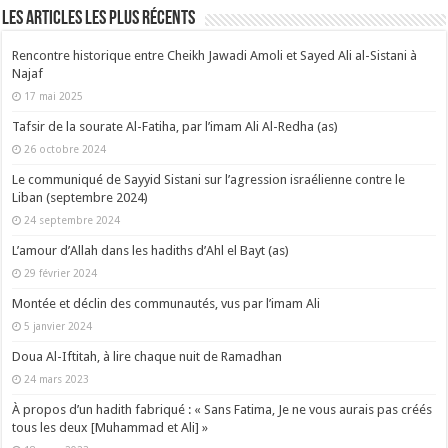
Les articles les plus récents
Rencontre historique entre Cheikh Jawadi Amoli et Sayed Ali al-Sistani à
Najaf
17 mai 2025
Tafsir de la sourate Al-Fatiha, par l’imam Ali Al-Redha (as)
26 octobre 2024
Le communiqué de Sayyid Sistani sur l’agression israélienne contre le
Liban (septembre 2024)
24 septembre 2024
L’amour d’Allah dans les hadiths d’Ahl el Bayt (as)
29 février 2024
Montée et déclin des communautés, vus par l’imam Ali
5 janvier 2024
Doua Al-Iftitah, à lire chaque nuit de Ramadhan
24 mars 2023
À propos d’un hadith fabriqué : « Sans Fatima, Je ne vous aurais pas créés
tous les deux [Muhammad et Ali] »