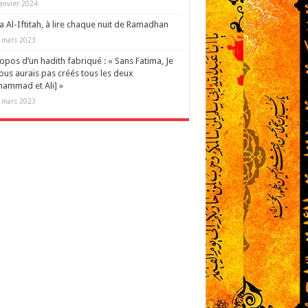
janvier 2024
 Al-Iftitah, à lire chaque nuit de Ramadhan
 mars 2023
opos d’un hadith fabriqué : « Sans Fatima, Je
ous aurais pas créés tous les deux
ammad et Ali] »
 mars 2023