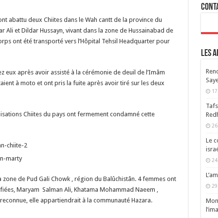
Cont
ont abattu deux Chiites dans le Wah cantt de la province du
 Ali et Dildar Hussayn, vivant dans la zone de Hussainabad de
rps ont été transporté vers l’Hôpital Tehsil Headquarter pour
Les a
Renc
hez eux après avoir assisté à la cérémonie de deuil de l’Imâm
Saye
aient à moto et ont pris la fuite après avoir tiré sur les deux
17
Tafs
isations Chiites du pays ont fermement condamné cette
Redh
26
Le c
isra
24
L’am
la zone de Pud Gali Chowk , région du Balûchistân. 4 femmes ont
29
dentifiées, Maryam Salman Ali, Khatama Mohammad Naeem ,
é reconnue, elle appartiendrait à la communauté Hazara.
Mont
l’im