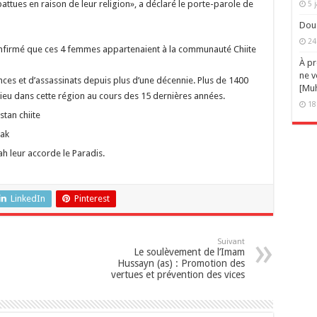
battues en raison de leur religion», a déclaré le porte-parole de
5 
Doua
24
nfirmé que ces 4 femmes appartenaient à la communauté Chiite
À pr
ne v
nces et d’assassinats depuis plus d’une décennie. Plus de 1400
[Muh
u lieu dans cette région au cours des 15 dernières années.
18
ah leur accorde le Paradis.
LinkedIn
Pinterest
Suivant
Le soulèvement de l’Imam
Hussayn (as) : Promotion des
vertues et prévention des vices