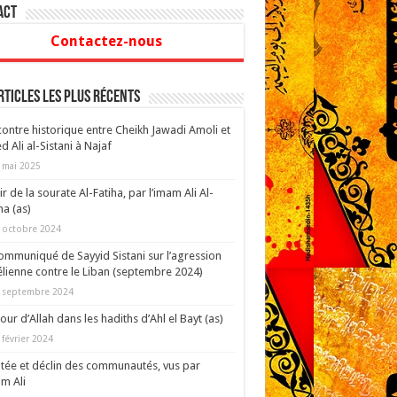
act
Contactez-nous
rticles les plus récents
ontre historique entre Cheikh Jawadi Amoli et
d Ali al-Sistani à Najaf
 mai 2025
ir de la sourate Al-Fatiha, par l’imam Ali Al-
a (as)
 octobre 2024
ommuniqué de Sayyid Sistani sur l’agression
élienne contre le Liban (septembre 2024)
 septembre 2024
our d’Allah dans les hadiths d’Ahl el Bayt (as)
 février 2024
ée et déclin des communautés, vus par
am Ali