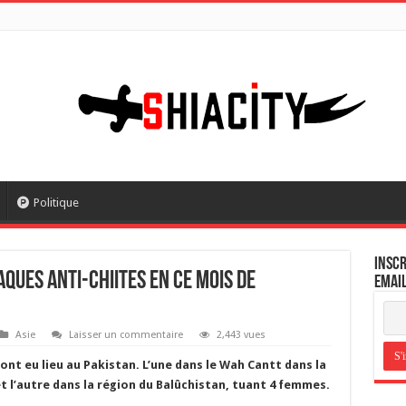
Politique
Inscr
ques anti-Chiites en ce mois de
email
Asie
Laisser un commentaire
2,443 vues
nt eu lieu au Pakistan. L’une dans le Wah Cantt dans la
t l’autre dans la région du Balûchistan, tuant 4 femmes.