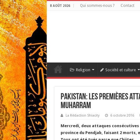
Qui sommes-nous ?
Contact
8 AOÛT 2026
Religion
Société et culture
Pakistan: Les premières atta
Muharram
La Rédaction Shiacity
6 octobre 2016
Mercredi, deux attaques consécutives o
province du Pendjab, faisant 2 morts, e
Tous ont été tués parce que Chiites.