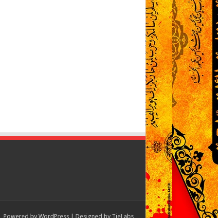
Powered by
WordPress
| Designed by
TieLabs