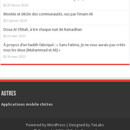
29 février 2024
Montée et déclin des communautés, vus par l’imam Ali
5 janvier 2024
Doua Al-Iftitah, à lire chaque nuit de Ramadhan
24 mars 2023
À propos d’un hadith fabriqué : « Sans Fatima, Je ne vous aurais pas créés
tous les deux [Muhammad et Ali] »
18 mars 2023
Autres
Applications mobile chiites
Powered by
WordPress
| Designed by
TieLabs