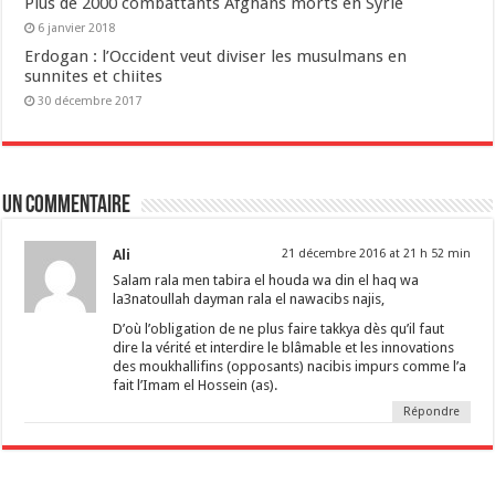
Plus de 2000 combattants Afghans morts en Syrie
6 janvier 2018
Erdogan : l’Occident veut diviser les musulmans en
sunnites et chiites
30 décembre 2017
Un commentaire
Ali
21 décembre 2016 at 21 h 52 min
Salam rala men tabira el houda wa din el haq wa
la3natoullah dayman rala el nawacibs najis,
D’où l’obligation de ne plus faire takkya dès qu’il faut
dire la vérité et interdire le blâmable et les innovations
des moukhallifins (opposants) nacibis impurs comme l’a
fait l’Imam el Hossein (as).
Répondre