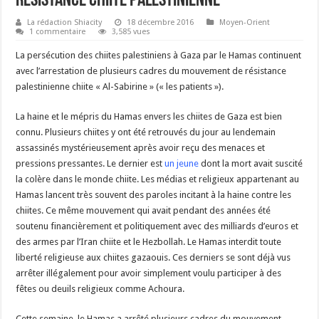
résistance chiite palestinienne
La rédaction Shiacity
18 décembre 2016
Moyen-Orient
1 commentaire
3,585 vues
La persécution des chiites palestiniens à Gaza par le Hamas continuent
avec l’arrestation de plusieurs cadres du mouvement de résistance
palestinienne chiite « Al-Sabirine » (« les patients »).
La haine et le mépris du Hamas envers les chiites de Gaza est bien
connu. Plusieurs chiites y ont été retrouvés du jour au lendemain
assassinés mystérieusement après avoir reçu des menaces et
pressions pressantes. Le dernier est
un jeune
dont la mort avait suscité
la colère dans le monde chiite. Les médias et religieux appartenant au
Hamas lancent très souvent des paroles incitant à la haine contre les
chiites. Ce même mouvement qui avait pendant des années été
soutenu financièrement et politiquement avec des milliards d’euros et
des armes par l’Iran chiite et le Hezbollah. Le Hamas interdit toute
liberté religieuse aux chiites gazaouis. Ces derniers se sont déjà vus
arrêter illégalement pour avoir simplement voulu participer à des
fêtes ou deuils religieux comme Achoura.
Cette semaine, le Hamas a arrêté plusieurs cadres du mouvement