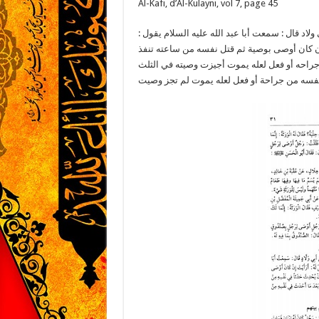
Al-Kafi, d’Al-Kulayni, vol 7, page 45
لاد قال : سمعت أبا عبد الله عليه السلام يقول
 إن كان أوصى بوصية ثم قتل نفسه من ساعته تنفذ
جراحه أو فعل لعله يموت أجيزت وصيته في الثلث
فسه من جراحة أو فعل لعله يموت لم تجز وصيت