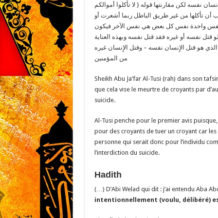
ِنسان نفسه لكن مقارنتها قوله { لا تأكلوا أموالكم
 أن تأكلها من غير طريق الباطل ربما أشعرت أو
ة كنفس واحدة نفس كل بعض هي نفس الآخر فيكون
 قتل نفسه أو غيره فقد قتل نفسه وبهذه العناية
الذي هو قتل الإِنسان نفسه – وقتل الإِنسان غيره
من المؤمنين
Sheikh Abu Ja’far Al-Tusi (rah) dans son tafsir 
que cela vise le meurtre de croyants par d’a
suicide.
Al-Tusi penche pour le premier avis puisque, s
pour des croyants de tuer un croyant car le
personne qui serait donc pour l’individu c
l’interdiction du suicide.
Hadith
(…) D’Abi Welad qui dit : j’ai entendu Aba Abd
intentionnellement (voulu, délibéré) est