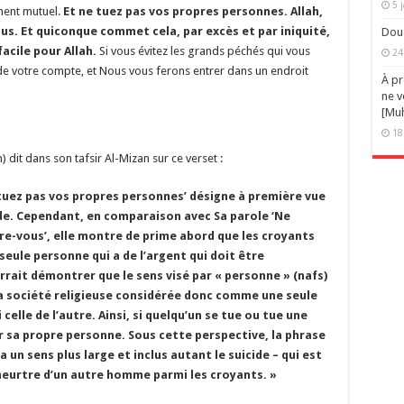
5 
ment mutuel.
Et ne tuez pas vos propres personnes. Allah,
ous. Et quiconque commet cela, par excès et par iniquité,
Doua
facile pour Allah.
Si vous évitez les grands péchés qui vous
24
 de votre compte, et Nous vous ferons entrer dans un endroit
À pr
ne v
[Muh
18
it dans son tafsir Al-Mizan sur ce verset :
ne tuez pas vos propres personnes’ désigne à première vue
ide. Cependant, en comparaison avec Sa parole ‘Ne
re-vous’, elle montre de prime abord que les croyants
ule personne qui a de l’argent qui doit être
rait démontrer que le sens visé par « personne » (nafs)
a société religieuse considérée donc comme une seule
celle de l’autre. Ainsi, si quelqu’un se tue ou tue une
r sa propre personne. Sous cette perspective, la phrase
 un sens plus large et inclus autant le suicide – qui est
 meurtre d’un autre homme parmi les croyants. »