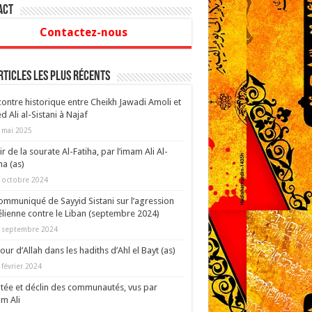
act
Contactez-nous
rticles les plus récents
ontre historique entre Cheikh Jawadi Amoli et
d Ali al-Sistani à Najaf
 mai 2025
ir de la sourate Al-Fatiha, par l’imam Ali Al-
a (as)
 octobre 2024
ommuniqué de Sayyid Sistani sur l’agression
élienne contre le Liban (septembre 2024)
 septembre 2024
our d’Allah dans les hadiths d’Ahl el Bayt (as)
 février 2024
ée et déclin des communautés, vus par
am Ali