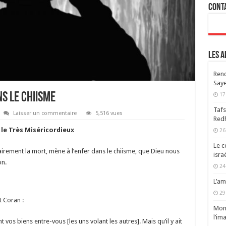
Cont
Les a
Renc
Saye
ns le chiisme
17
Tafs
Laisser un commentaire
5,516 vues
Redh
 le Très Miséricordieux
26
Le c
tairement la mort, mène à l’enfer dans le chiisme, que Dieu nous
isra
on.
24
L’am
29
t Coran :
Mont
l’im
vos biens entre-vous [les uns volant les autres]. Mais qu’il y ait