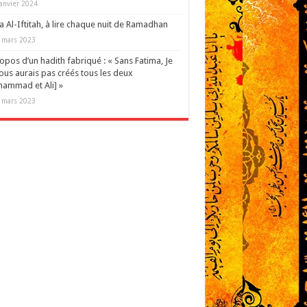
janvier 2024
 Al-Iftitah, à lire chaque nuit de Ramadhan
 mars 2023
opos d’un hadith fabriqué : « Sans Fatima, Je
ous aurais pas créés tous les deux
ammad et Ali] »
 mars 2023