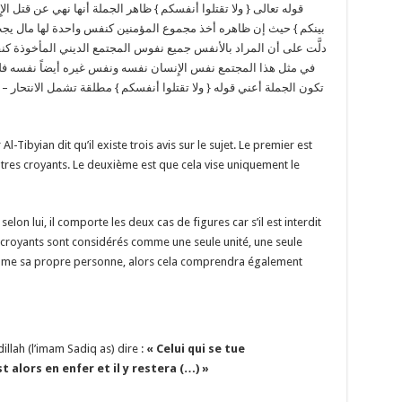
قوله تعالى { ولا تقتلوا أنفسكم } ظاهر الجملة أنها نهي عن قتل الإ
بينكم } حيث إن ظاهره أخذ مجموع المؤمنين كنفس واحدة لها مال يجب
دلَّت على أن المراد بالأنفس جميع نفوس المجتمع الديني المأخوذ
في مثل هذا المجتمع نفس الإِنسان نفسه ونفس غيره أيضاً نفسه فلو
تكون الجملة أعني قوله { ولا تقتلوا أنفسكم } مطلقة تشمل الانتحار – 
Al-Tibyian dit qu’il existe trois avis sur le sujet. Le premier est
utres croyants. Le deuxième est que cela vise uniquement le
elon lui, il comporte les deux cas de figures car s’il est interdit
s croyants sont considérés comme une seule unité, une seule
omme sa propre personne, alors cela comprendra également
illah (l’imam Sadiq as) dire :
« Celui qui se tue
 alors en enfer et il y restera (…) »