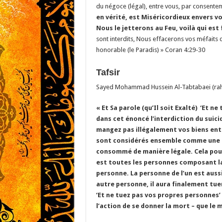
du négoce (légal), entre vous, par consente
en vérité, est Miséricordieux envers v
Nous le jetterons au Feu, voilà qui est 
sont interdits, Nous effacerons vos méfaits
honorable (le Paradis) » Coran 4:29-30
Tafsir
Sayed Mohammad Hussein Al-Tabtabaei (rah) d
« Et Sa parole (qu’Il soit Exalté) ‘Et 
dans cet énoncé l’interdiction du suic
mangez pas illégalement vos biens ent
sont considérés ensemble comme une se
consommé de manière légale. Cela pour
est toutes les personnes composant l
personne. La personne de l’un est aussi 
autre personne, il aura finalement tue
‘Et ne tuez pas vos propres personnes’ a
l’action de se donner la mort – que le