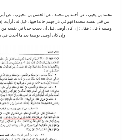
محمد بن يحيى ، عن أحمد بن محمد ، عن الحسن بن محبوب ، عن أبي و :
من قتل نفسه متعمدا فهو في نار جهنم خالدا فيها ، قيل له : أرأيت
وصيته ؟ قال : فقال : إن كان أوصى قبل أن يحدث حدثا في نفسه من 
وإن كان أوصى بوصية بعد ما أحدث في ن