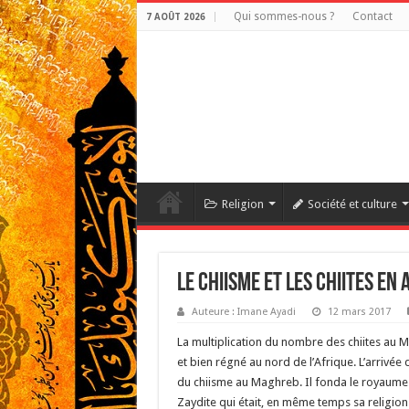
Qui sommes-nous ?
Contact
7 AOÛT 2026
Religion
Société et culture
Le chiisme et les chiites en
Auteure : Imane Ayadi
12 mars 2017
La multiplication du nombre des chiites au Ma
et bien régné au nord de l’Afrique. L’arrivée d
du chiisme au Maghreb. Il fonda le royaume Id
Zaydite qui était, en même temps sa religion