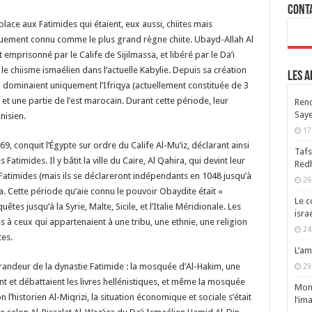
Cont
 place aux Fatimides qui étaient, eux aussi, chiites mais
quement connu comme le plus grand règne chiite. Ubayd-Allah Al
t emprisonné par le Calife de Sijilmassa, et libéré par le Da’i
e chiisme ismaélien dans l’actuelle Kabylie. Depuis sa création
Les a
) dominaient uniquement l’Ifriqya (actuellement constituée de 3
e) et une partie de l’est marocain. Durant cette période, leur
Renc
Saye
nisien.
17
69, conquit l’Égypte sur ordre du Calife Al-Mu’iz, déclarant ainsi
Tafs
Fatimides. Il y bâtit la ville du Caire, Al Qahira, qui devint leur
Redh
 Fatimides (mais ils se déclareront indépendants en 1048 jusqu’à
26
a. Cette période qu’aie connu le pouvoir Obaydite était «
Le c
uêtes jusqu’à la Syrie, Malte, Sicile, et l’Italie Méridionale. Les
isra
s à ceux qui appartenaient à une tribu, une ethnie, une religion
24
es.
L’am
andeur de la dynastie Fatimide : la mosquée d’Al-Hakim, une
29
t et débattaient les livres hellénistiques, et même la mosquée
Mont
 l’historien Al-Miqrizi, la situation économique et sociale s’était
l’im