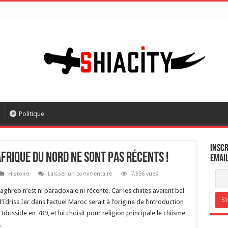
Politique
Inscr
 Afrique du Nord ne sont pas récents !
email
Histoire
Laisser un commentaire
7,856 vues
ghreb n’est ni paradoxale ni récente. Car les chiites avaient bel
’Idriss Ier dans l’actuel Maroc serait à l’origine de l’introduction
risside en 789, et lui choisit pour religion principale le chiisme
.