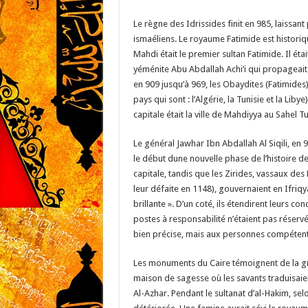
Le règne des Idrissides finit en 985, laissant
ismaéliens. Le royaume Fatimide est histori
Mahdi était le premier sultan Fatimide. Il étai
yéménite Abu Abdallah Achi’i qui propageait l
en 909 jusqu’à 969, les Obaydites (Fatimides
pays qui sont : l’Algérie, la Tunisie et la Liby
capitale était la ville de Mahdiyya au Sahel Tu
Le général Jawhar Ibn Abdallah Al Siqili, en 9
le début dune nouvelle phase de l’histoire des 
capitale, tandis que les Zirides, vassaux des
leur défaite en 1148), gouvernaient en Ifriqy
brillante ». D’un coté, ils étendirent leurs conq
postes à responsabilité n’étaient pas réservé
bien précise, mais aux personnes compétent
Les monuments du Caire témoignent de la gr
maison de sagesse où les savants traduisaien
Al-Azhar. Pendant le sultanat d’al-Hakim, selon