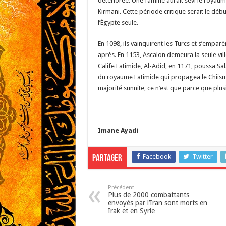
détériorée. Une famine aurait sévi le royaum
Kirmani. Cette période critique serait le déb
l’Égypte seule.
En 1098, ils vainquirent les Turcs et s’empa
après. En 1153, Ascalon demeura la seule vil
Calife Fatimide, Al-Adid, en 1171, poussa Sala
du royaume Fatimide qui propagea le Chiisme 
majorité sunnite, ce n’est que parce que plus
Imane Ayadi
Facebook
Twitter
Partager
Précédent
Plus de 2000 combattants
envoyés par l’Iran sont morts en
Irak et en Syrie