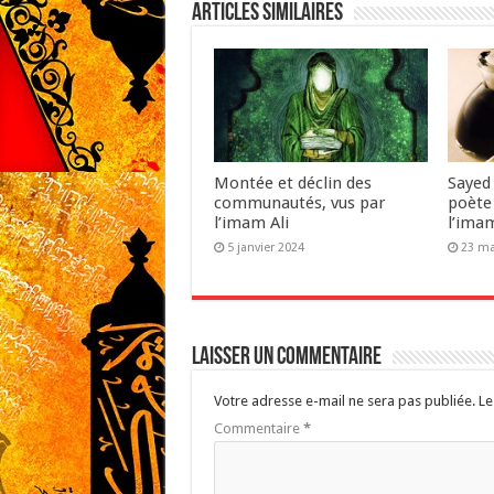
Articles similaires
Montée et déclin des
Sayed
communautés, vus par
poète
l’imam Ali
l’ima
5 janvier 2024
23 ma
Laisser un commentaire
Votre adresse e-mail ne sera pas publiée.
Le
Commentaire
*