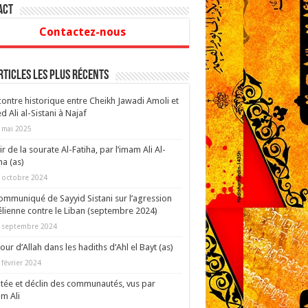
act
Contactez-nous
rticles les plus récents
ontre historique entre Cheikh Jawadi Amoli et
d Ali al-Sistani à Najaf
 mai 2025
ir de la sourate Al-Fatiha, par l’imam Ali Al-
a (as)
 octobre 2024
ommuniqué de Sayyid Sistani sur l’agression
élienne contre le Liban (septembre 2024)
 septembre 2024
our d’Allah dans les hadiths d’Ahl el Bayt (as)
 février 2024
ée et déclin des communautés, vus par
am Ali