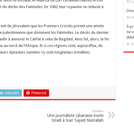
e selon Al-Rissalat Al-Waa’iza du Da’i Ismaélien Hamid Al-Din
5 
ut du déclin des Fatimides. En 1060, leur royaume se réduisit à
Doua
24
rèrent de Jérusalem que les Premiers Croisés prirent une année
À pr
ne v
le palestinienne que dominent les Fatimides. Le décès du dernier
[Muh
din à annexer le Califat à celui de Bagdad. Ainsi fut, alors, la fin
18
au nord de l’Afrique. Et si ces régions sont, aujourd’hui, de
ieurs dynasties sunnites s’y sont longtemps installées.
LinkedIn
Pinterest
Suivant
Une journaliste Libanaise invite
Israël à tuer Sayed Nasrallah