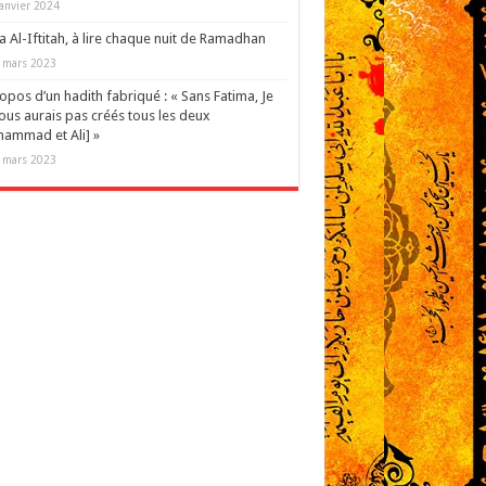
janvier 2024
 Al-Iftitah, à lire chaque nuit de Ramadhan
 mars 2023
opos d’un hadith fabriqué : « Sans Fatima, Je
ous aurais pas créés tous les deux
ammad et Ali] »
 mars 2023