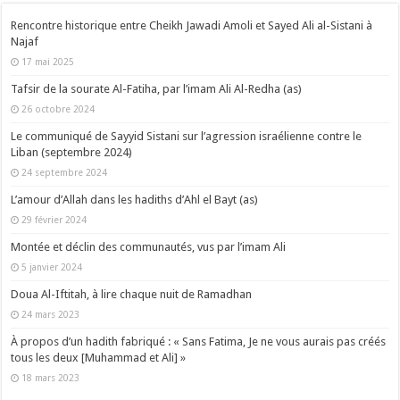
Rencontre historique entre Cheikh Jawadi Amoli et Sayed Ali al-Sistani à
Najaf
17 mai 2025
Tafsir de la sourate Al-Fatiha, par l’imam Ali Al-Redha (as)
26 octobre 2024
Le communiqué de Sayyid Sistani sur l’agression israélienne contre le
Liban (septembre 2024)
24 septembre 2024
L’amour d’Allah dans les hadiths d’Ahl el Bayt (as)
29 février 2024
Montée et déclin des communautés, vus par l’imam Ali
5 janvier 2024
Doua Al-Iftitah, à lire chaque nuit de Ramadhan
24 mars 2023
À propos d’un hadith fabriqué : « Sans Fatima, Je ne vous aurais pas créés
tous les deux [Muhammad et Ali] »
18 mars 2023