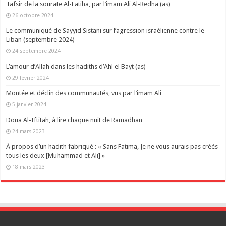
Tafsir de la sourate Al-Fatiha, par l’imam Ali Al-Redha (as)
26 octobre 2024
Le communiqué de Sayyid Sistani sur l’agression israélienne contre le
Liban (septembre 2024)
24 septembre 2024
L’amour d’Allah dans les hadiths d’Ahl el Bayt (as)
29 février 2024
Montée et déclin des communautés, vus par l’imam Ali
5 janvier 2024
Doua Al-Iftitah, à lire chaque nuit de Ramadhan
24 mars 2023
À propos d’un hadith fabriqué : « Sans Fatima, Je ne vous aurais pas créés
tous les deux [Muhammad et Ali] »
18 mars 2023